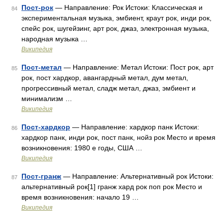
Пост-рок
— Направление: Рок Истоки: Классическая и
84
экспериментальная музыка, эмбиент, краут рок, инди рок,
спейс рок, шугейзинг, арт рок, джаз, электронная музыка,
народная музыка …
Википедия
Пост-метал
— Направление: Метал Истоки: Пост рок, арт
85
рок, пост хардкор, авангардный метал, дум метал,
прогрессивный метал, сладж метал, джаз, эмбиент и
минимализм …
Википедия
Пост-хардкор
— Направление: хардкор панк Истоки:
86
хардкор панк, инди рок, пост панк, нойз рок Место и время
возникновения: 1980 е годы, США …
Википедия
Пост-гранж
— Направление: Альтернативный рок Истоки:
87
альтернативный рок[1] гранж хард рок поп рок Место и
время возникновения: начало 19 …
Википедия