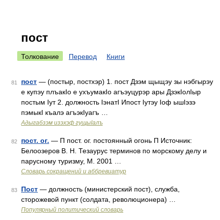
пост
Толкование
Перевод
Книги
пост
— (постыр, постхэр) 1. пост Дзэм щыщэу зы нэбгырэу
81
е купэу плъакIо е ухъумакIо агъэуцурэр ары ДзэкIолIыр
постым Iут 2. должность IэнатI Ипост Iутэу Iоф ышIэзэ
пэмыкI къалэ агъэкIуагъ …
Адыгабзэм изэхэф гущыIалъ
пост. ог.
— П пост. ог. постоянный огонь П Источник:
82
Белоозеров В. Н. Тезаурус терминов по морскому делу и
парусному туризму, М. 2001 …
Словарь сокращений и аббревиатур
Пост
— должность (министерский пост), служба,
83
сторожевой пункт (солдата, революционера) …
Популярный политический словарь