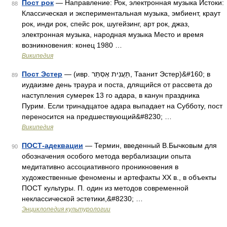
Пост рок
— Направление: Рок, электронная музыка Истоки:
88
Классическая и экспериментальная музыка, эмбиент, краут
рок, инди рок, спейс рок, шугейзинг, арт рок, джаз,
электронная музыка, народная музыка Место и время
возникновения: конец 1980 …
Википедия
Пост Эстер
— (ивр. תַּעֲנִית אֶסְתֵּר,‎ Таанит Эстер)&#160; в
89
иудаизме день траура и поста, длящийся от рассвета до
наступления сумерек 13 го адара, в канун праздника
Пурим. Если тринадцатое адара выпадает на Субботу, пост
переносится на предшествующий&#8230; …
Википедия
ПОСТ-адеквации
— Термин, введенный В.Бычковым для
90
обозначения особого метода вербализации опыта
медитативно ассоциативного проникновения в
художественные феномены и артефакты XX в., в объекты
ПОСТ культуры. П. один из методов современной
неклассической эстетики,&#8230; …
Энциклопедия культурологии